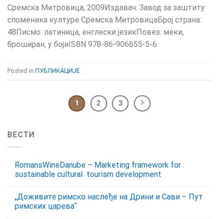
Сремска Митровица, 2009Издавач: Завод за заштиту
споменика културе Сремска МитровицаБрој страна:
48Писмо: латиница, енглески језикПовез: меки,
броширан, у бојиISBN 978-86-906655-5-6
Posted in
ПУБЛИКАЦИЈЕ
1
2
3
ВЕСТИ
RomansWineDanube – Marketing framework for
sustainable cultural tourism development
„Доживите римско наслеђе на Дрини и Сави – Пут
римских царева“