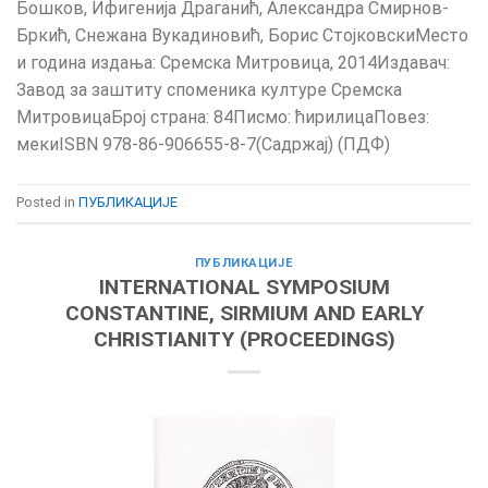
Бошков, Ифигенија Драганић, Aлександра Смирнов-
Бркић, Снежана Вукадиновић, Борис СтојковскиМесто
и година издања: Сремска Митровица, 2014Издавач:
Завод за заштиту споменика културе Сремска
МитровицаБрој страна: 84Писмо: ћирилицаПовез:
мекиISBN 978-86-906655-8-7(Садржај) (ПДФ)
Posted in
ПУБЛИКАЦИЈЕ
ПУБЛИКАЦИЈЕ
INTERNATIONAL SYMPOSIUM
CONSTANTINE, SIRMIUM AND EARLY
CHRISTIANITY (PROCEEDINGS)