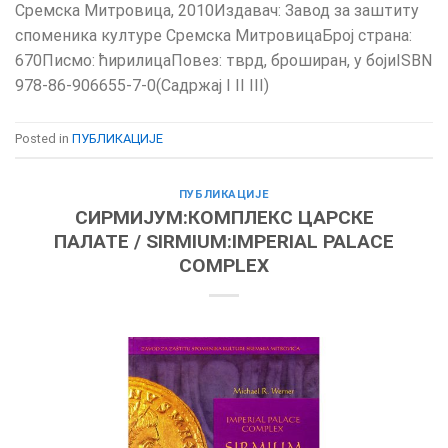
Сремска Митровица, 2010Издавач: Завод за заштиту
споменика културе Сремска МитровицаБрој страна:
670Писмо: ћирилицаПовез: тврд, броширан, у бојиISBN
978-86-906655-7-0(Садржај I II III)
Posted in
ПУБЛИКАЦИЈЕ
ПУБЛИКАЦИЈЕ
СИРМИЈУМ:КОМПЛЕКС ЦАРСКЕ
ПАЛАТЕ / SIRMIUM:IMPERIAL PALACE
COMPLEX