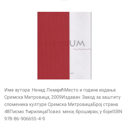
Име аутора: Ненад ЛемајићМесто и година издања:
Сремска Митровица, 2009Издавач: Завод за заштиту
споменика културе Сремска МитровицаБрој страна:
48Писмо: ћирилицаПовез: меки, броширан, у бојиISBN
978-86-906655-4-9