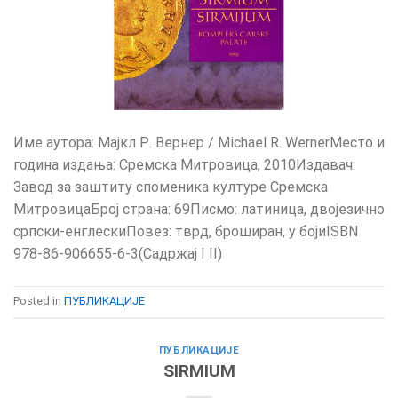
Име аутора: Мајкл Р. Вернер / Michael R. WernerМесто и
година издања: Сремска Митровица, 2010Издавач:
Завод за заштиту споменика културе Сремска
МитровицаБрој страна: 69Писмо: латиница, двојезично
српски-енглескиПовез: тврд, броширан, у бојиISBN
978-86-906655-6-3(Садржај I II)
Posted in
ПУБЛИКАЦИЈЕ
ПУБЛИКАЦИЈЕ
SIRMIUM