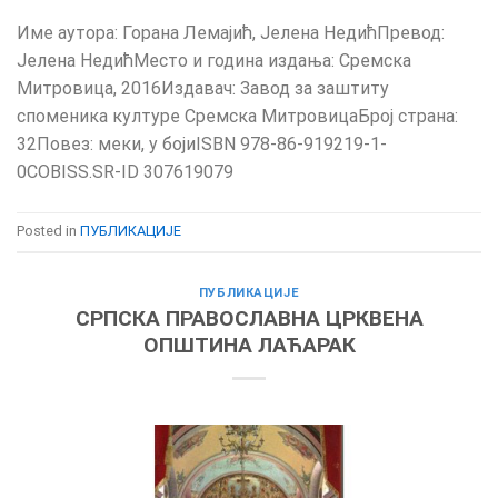
Име аутора: Горана Лемајић, Јелена НедићПревод:
Јелена НедићМесто и година издања: Сремска
Митровица, 2016Издавач: Завод за заштиту
споменика културе Сремска МитровицаБрој страна:
32Повез: меки, у бојиISBN 978-86-919219-1-
0COBISS.SR-ID 307619079
Posted in
ПУБЛИКАЦИЈЕ
ПУБЛИКАЦИЈЕ
СРПСКА ПРАВОСЛАВНА ЦРКВЕНА
ОПШТИНА ЛАЋАРАК