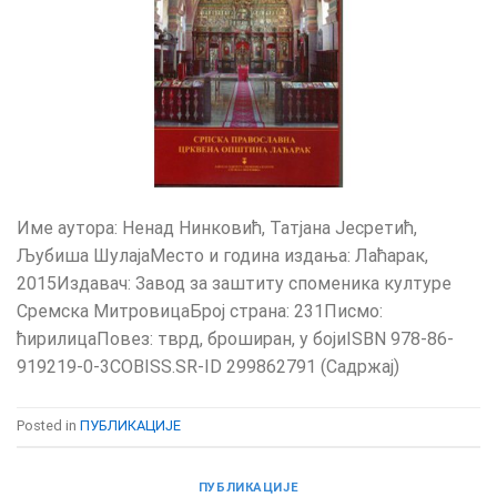
Име аутора: Ненад Нинковић, Татјана Јесретић,
Љубиша ШулајаМесто и година издања: Лаћарак,
2015Издавач: Завод за заштиту споменика културе
Сремска МитровицаБрој страна: 231Писмо:
ћирилицаПовез: тврд, броширан, у бојиISBN 978-86-
919219-0-3COBISS.SR-ID 299862791 (Садржај)
Posted in
ПУБЛИКАЦИЈЕ
ПУБЛИКАЦИЈЕ