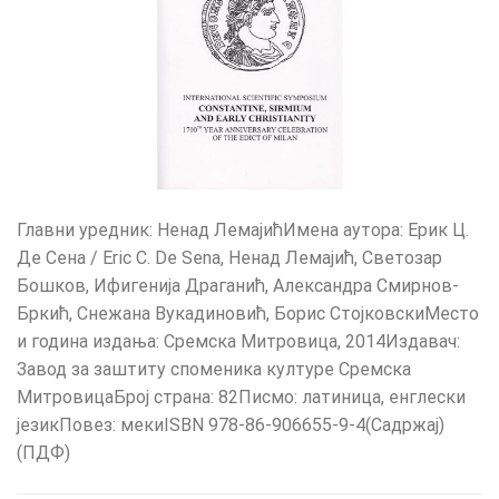
Главни уредник: Ненад ЛемајићИмена аутора: Ерик Ц.
Де Сена / Eric C. De Sena, Ненад Лемајић, Светозар
Бошков, Ифигенија Драганић, Aлександра Смирнов-
Бркић, Снежана Вукадиновић, Борис СтојковскиМесто
и година издања: Сремска Митровица, 2014Издавач:
Завод за заштиту споменика културе Сремска
МитровицаБрој страна: 82Писмо: латиница, енглески
језикПовез: мекиISBN 978-86-906655-9-4(Садржај)
(ПДФ)