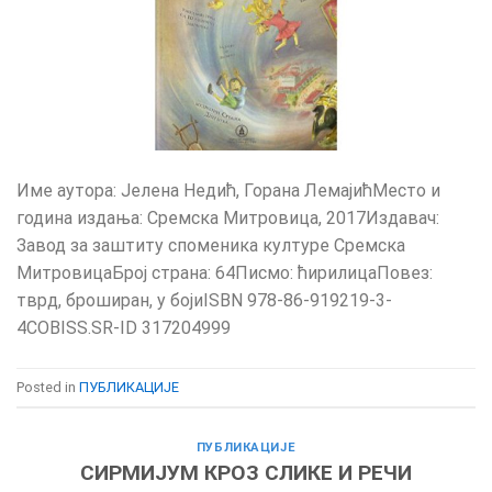
Име аутора: Јелена Недић, Горана ЛемајићМесто и
година издања: Сремска Митровица, 2017Издавач:
Завод за заштиту споменика културе Сремска
МитровицаБрој страна: 64Писмо: ћирилицаПовез:
тврд, броширан, у бојиISBN 978-86-919219-3-
4COBISS.SR-ID 317204999
Posted in
ПУБЛИКАЦИЈЕ
ПУБЛИКАЦИЈЕ
СИРМИЈУМ КРОЗ СЛИКЕ И РЕЧИ