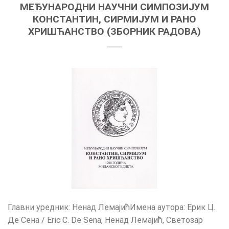
МЕЂУНАРОДНИ НАУЧНИ СИМПОЗИЈУМ
КОНСТАНТИН, СИРМИЈУМ И РАНО
ХРИШЋАНСТВО (ЗБОРНИК РАДОВА)
Главни уредник: Ненад ЛемајићИмена аутора: Ерик Ц.
Де Сена / Eric C. De Sena, Ненад Лемајић, Светозар