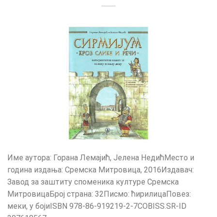
Име аутора: Горана Лемајић, Јелена НедићМесто и
година издања: Сремска Митровица, 2016Издавач:
Завод за заштиту споменика културе Сремска
МитровицаБрој страна: 32Писмо: ћирилицаПовез:
меки, у бојиISBN 978-86-919219-2-7COBISS.SR-ID