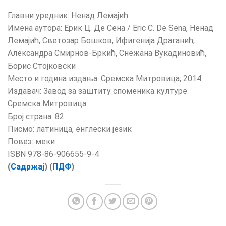
Главни уредник: Ненад Лемајић
Имена аутора: Ерик Ц. Де Сена / Eric C. De Sena, Ненад
Лемајић, Светозар Бошков, Ифигенија Драганић,
Aлександра Смирнов-Бркић, Снежана Вукадиновић,
Борис Стојковски
Место и година издања: Сремска Митровица, 2014
Издавач: Завод за заштиту споменика културе
Сремска Митровица
Број страна: 82
Писмо: латиница, енглески језик
Повез: меки
ISBN 978-86-906655-9-4
(
Садржај
)
(
ПДФ
)