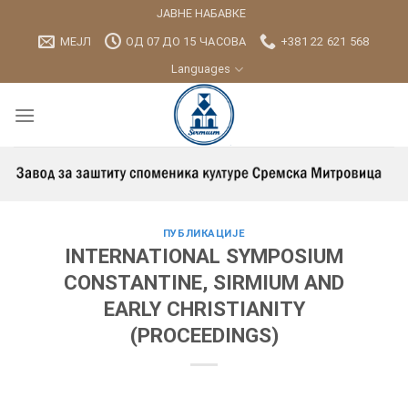
Skip
ЈАВНЕ НАБАВКЕ
to
МЕЈЛ
ОД 07 ДО 15 ЧАСОВА
+381 22 621 568
content
Languages
ПУБЛИКАЦИЈЕ
INTERNATIONAL SYMPOSIUM
CONSTANTINE, SIRMIUM AND
EARLY CHRISTIANITY
(PROCEEDINGS)