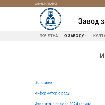
Skip
ЈАВНЕ НАБАВКЕ
to
content
ПОЧЕТНА
О ЗАВОДУ
КУЛТ
И
Ценовник
Информатор о раду
Извештај о рaду за 2024 годину.