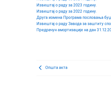
Извештај о рaду за 2023 годину.
Извештај о рaду за 2022 годину.
Друга измена Програма пословања буџе
Извештај о раду Завода за заштиту спо
Предрачун амортизације на дан 31.12.2
Општа акта