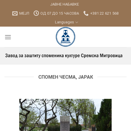
Skip
ЈАВНЕ НАБАВКЕ
to
МЕЈЛ
ОД 07 ДО 15 ЧАСОВА
+381 22 621 568
content
Languages
СПОМЕН ЧЕСМА, ЈАРАК