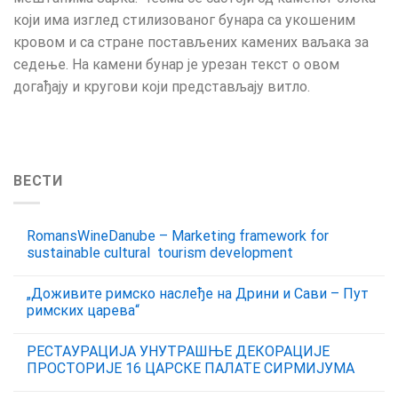
који има изглед стилизованог бунара са укошеним
кровом и са стране постављених камених ваљака за
седење. На камени бунар је урезан текст о овом
догађају и кругови који представљају витло.
ВЕСТИ
RomansWineDanube – Marketing framework for
sustainable cultural tourism development
„Доживите римско наслеђе на Дрини и Сави – Пут
римских царева“
РЕСТАУРАЦИЈА УНУТРАШЊЕ ДЕКОРАЦИЈЕ
ПРОСТОРИЈЕ 16 ЦАРСКЕ ПАЛАТЕ СИРМИЈУМА