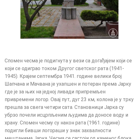
Спомен чесма је подигнута у вези са догађајем који се
који се одиграо током Другог светског рата (1941-
1945). Крајем септембра 1941. године велики број
Шапчана и Мачвана је ухапшен и потеран према Јарку
где је за њих на једној ливади припремљен
привремени логор. Овај пут, дуг 23 км, колона је у трку
прешла за свега четири сата. Становници Јарка су
убрзо почели исцрпљеним људима да доносе воду и
храну. Спомен чесму су након рата (1961. године)
подигли бивши логораши у знак захвалности
мештанима Јарка. Чесма се састоји од каменог блока