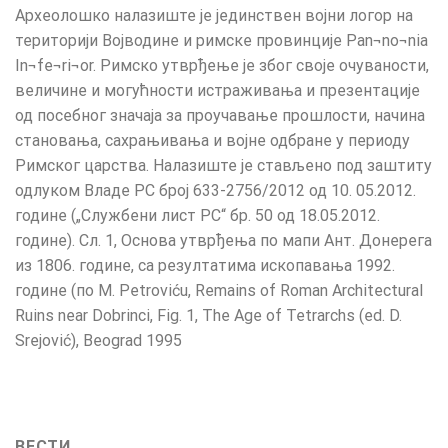
Археолошко налазиште је јединствен војни логор на
територији Војводине и римске провинције Pan¬no¬nia
In¬fe¬ri¬or. Римско утврђење је због своје очуваности,
величине и могућности истраживања и презентације
од посебног значаја за проучавање прошлости, начина
становања, сахрањивања и војне одбране у периоду
Римског царства. Налазиште је стављено под заштиту
одлуком Владе РС број 633-2756/2012 од 10. 05.2012.
године („Службени лист РС“ бр. 50 од 18.05.2012.
године). Сл. 1, Основа утврђења по мапи Ант. Донерега
из 1806. године, са резултатима ископавања 1992.
године (по M. Petroviću, Remains of Roman Architectural
Ruins near Dobrinci, Fig. 1, The Age of Tetrarchs (ed. D.
Srejović), Beograd 1995
ВЕСТИ