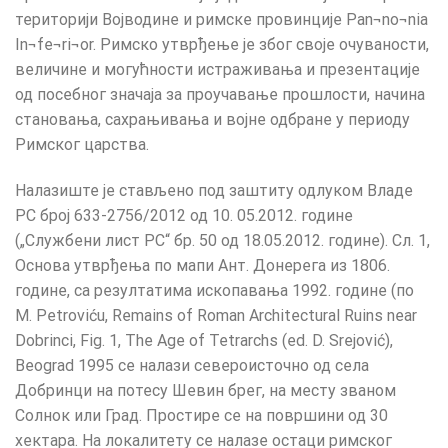
територији Војводине и римске провинције Pan¬no¬nia
In¬fe¬ri¬or. Римско утврђење је због своје очуваности,
величине и могућности истраживања и презентације
од посебног значаја за проучавање прошлости, начина
становања, сахрањивања и војне одбране у периоду
Римског царства.
Налазиште је стављено под заштиту одлуком Владе
РС број 633-2756/2012 од 10. 05.2012. године
(„Службени лист РС“ бр. 50 од 18.05.2012. године). Сл. 1,
Основа утврђења по мапи Ант. Донерега из 1806.
године, са резултатима ископавања 1992. године (по
M. Petroviću, Remains of Roman Architectural Ruins near
Dobrinci, Fig. 1, The Age of Tetrarchs (ed. D. Srejović),
Beograd 1995 се налази североисточно од села
Добринци на потесу Шевин брег, на месту званом
Солнок или Град. Простире се на површини од 30
хектара. На локалитету се налазе остаци римског