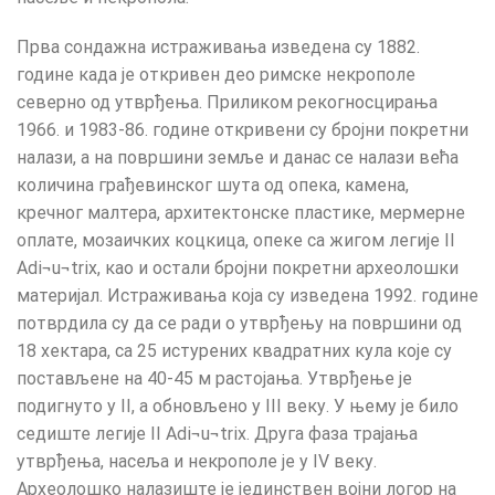
Прва сондажна истраживања изведена су 1882.
године када је откривен део римске некрополе
северно од утврђења. Приликом рекогносцирања
1966. и 1983-86. године откривени су бројни покретни
налази, а на површини земље и данас се налази већа
количина грађевинског шута од опека, камена,
кречног малтера, архитектонске пластике, мермерне
оплате, мозаичких коцкица, опеке са жигом легије II
Adi¬u¬trix, као и остали бројни покретни археолошки
материјал. Истраживања која су изведена 1992. године
потврдила су да се ради о утврђењу на површини од
18 хектара, са 25 истурених квадратних кула које су
постављене на 40-45 м растојања. Утврђење је
подигнуто у II, а обновљено у III веку. У њему је било
седиште легије II Adi¬u¬trix. Друга фаза трајања
утврђења, насеља и некрополе је у IV веку.
Археолошко налазиште је јединствен војни логор на