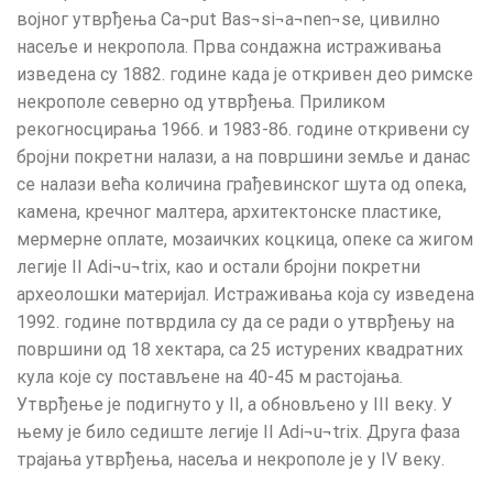
војног утврђења Ca¬put Bas¬si¬a¬nen¬se, цивилно
насеље и некропола. Прва сондажна истраживања
изведена су 1882. године када је откривен део римске
некрополе северно од утврђења. Приликом
рекогносцирања 1966. и 1983-86. године откривени су
бројни покретни налази, а на површини земље и данас
се налази већа количина грађевинског шута од опека,
камена, кречног малтера, архитектонске пластике,
мермерне оплате, мозаичких коцкица, опеке са жигом
легије II Adi¬u¬trix, као и остали бројни покретни
археолошки материјал. Истраживања која су изведена
1992. године потврдила су да се ради о утврђењу на
површини од 18 хектара, са 25 истурених квадратних
кула које су постављене на 40-45 м растојања.
Утврђење је подигнуто у II, а обновљено у III веку. У
њему је било седиште легије II Adi¬u¬trix. Друга фаза
трајања утврђења, насеља и некрополе је у IV веку.