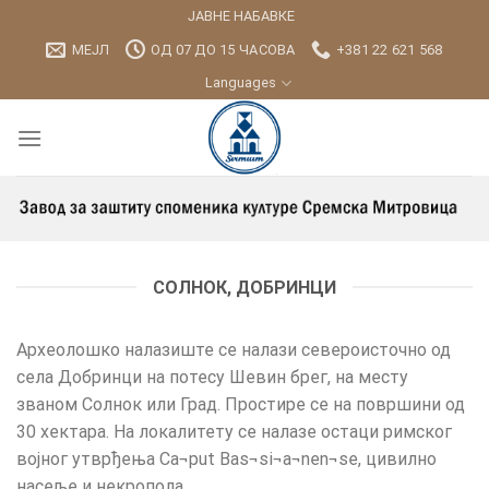
Skip
ЈАВНЕ НАБАВКЕ
to
МЕЈЛ
ОД 07 ДО 15 ЧАСОВА
+381 22 621 568
content
Languages
СОЛНОК, ДОБРИНЦИ
Археолошко налазиште се налази североисточно од
села Добринци на потесу Шевин брег, на месту
званом Солнок или Град. Простире се на површини од
30 хектара. На локалитету се налазе остаци римског
војног утврђења Ca¬put Bas¬si¬a¬nen¬se, цивилно
насеље и некропола.