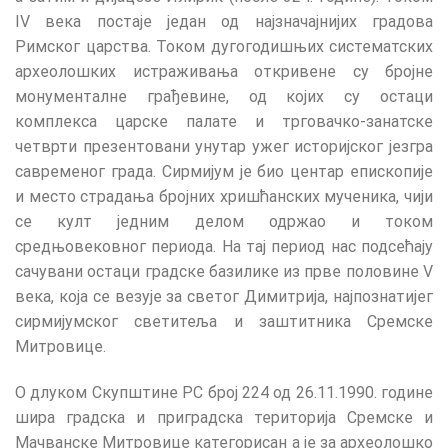
IV века постаје један од најзначајнијих градова
Римског царства. Током дугогодишњих систематских
археолошких истраживања откривене су бројне
монументалне грађевине, од којих су остаци
комплекса царске палате и трговачко-занатске
четврти презентовани унутар ужег историјског језгра
савременог града. Сирмијум је био центар епископије
и место страдања бројних хришћанских мученика, чији
се култ једним делом одржао и током
средњовековног периода. На тај период нас подсећају
сачувани остаци градске базилике из прве половине V
века, која се везује за светог Димитрија, најпознатијег
сирмијумског светитеља и заштитника Сремске
Митровице.
О
длуком
Скупштине
РС
број 224 од 26.11.1990. године
шира градска и приградска територија Сремске и
Мачванске Митровице
категорисан
а
је за археолошко