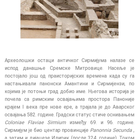
Археолошки остаци античког Сирмијума налазе се
испод данашње Сремске Митровице. Насеље је
постојало још од праисторијских времена када су га
настањивали панонски Амантини и Сирмијензи, по
којима је потоњи град добио име. Његова историја је
почела са римским освајањима простора Паноније
крајем I века пре нове ере, а трајала је до Аварског
освајања 582. године. Градски статус стиче оснивањем
Coloniae Flaviae Sirmium
између 69. и 96. године.
Сирмијум је био центар провинције
Panonnia Secunda
,
a затим и дијацезе Илирик (после 324. године). Током