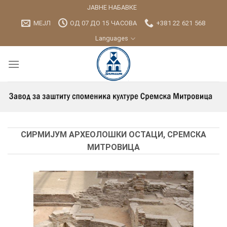
Skip
ЈАВНЕ НАБАВКЕ
to
МЕЈЛ
ОД 07 ДО 15 ЧАСОВА
+381 22 621 568
content
Languages
СИРМИЈУМ АРХЕОЛОШКИ ОСТАЦИ, СРЕМСКА
МИТРОВИЦА