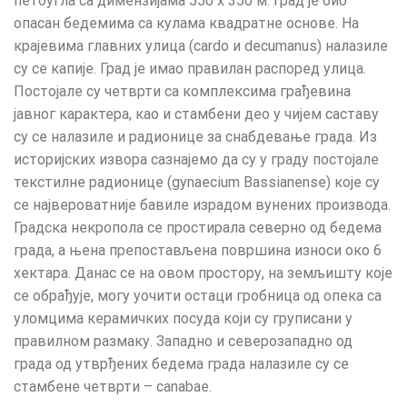
петоугла са димензијама 550 x 350 м. Град је био
опасан бедемима са кулама квадратне основе. На
крајевима главних улица (cardo и decumanus) налазиле
су се капије. Град је имао правилан распоред улица.
Постојале су четврти са комплексима грађевина
јавног карактера, као и стамбени део у чијем саставу
су се налазиле и радионице за снабдевање града. Из
историјских извора сазнајемо да су у граду постојале
текстилне радионице (gynaecium Bassianense) које су
се највероватније бавиле израдом вунених производа.
Градска некропола се простирала северно од бедема
града, а њена препостављена површина износи око 6
хектара. Данас се на овом простору, на земљишту које
се обрађује, могу уочити остаци гробница од опека са
уломцима керамичких посуда који су груписани у
правилном размаку. Западно и северозападно од
града од утврђених бедема града налазилe су се
стамбене четврти – canabae.