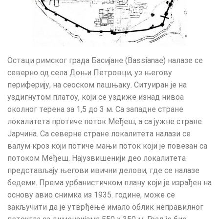
Остаци римског града Басијане (Bassianae) налазе се
северно од села Доњи Петровци, уз његову
периферију, на сеоском пашњаку. Ситуиран је на
уздигнутом платоу, који се уздиже изнад нивоа
околног терена за 1,5 до 3 м. Са западне стране
локалитета протиче поток Међеш, а са јужне стране
Јарчина. Са северне стране локалитета налази се
валум кроз који потиче мањи поток који је повезан са
потоком Међеш. Најузвишенији део локалитета
представљају његови ивични делови, где се налазе
бедеми. Према урбанистичком плану који је израђен на
основу авио снимка из 1935. године, може се
закључити да је утврђење имало облик неправилног