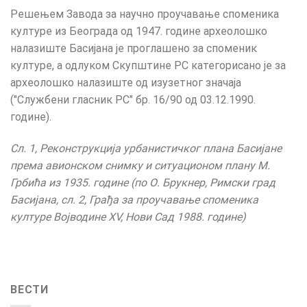
Решењем Завода за научно проучавање споменика
културе из Београда од 1947. године археолошко
налазиште Басијана је проглашено за споменик
културе, а одлуком Скупштине РС категорисано је за
археолошко налазиште од изузетног значаја
(″Службени гласник РС″ бр. 16/90 од 03.12.1990.
године).
Сл. 1, Реконструкција урбанистичког плана Басијане
према авионском снимку и ситуационом плану М.
Грбића из 1935. године (по О. Брукнер, Римски град
Басијана, сл. 2, Грађа за проучавање споменика
културе Војводине XV, Нови Сад 1988. године)
ВЕСТИ