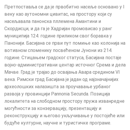
Претпоставља се да је првобитно насеље основано у I
веку као аутономни цивитас, на простору који су
насељавала панонска пллемена Амантини и
Скордисци, и да га је Хадријан промовисао у ранг
муниципија 124. године приликом свог боравка у
Панонији. Басијана се први пут помиње као колонија на
вотивном споменику посвећеном Јунони из 214.
године. Стицањем градског статуса, Басијана постаје
војно-административни центар источног Срема и дела
Мачве. Град је трајао до освајања Авара средином VI
века. Римски град Басијана је јадан од најзначајнијих
археолошких налазишта за проучавање урбаног
развоја у провинцији Pannonia Secunda. Позиција
локалитета на слободном простору пружа изванредне
могућности за конзервацију, презентацију и
реконструкцију и његово укључивање у постојеће или
будуће културне, научне и туристичке програме.